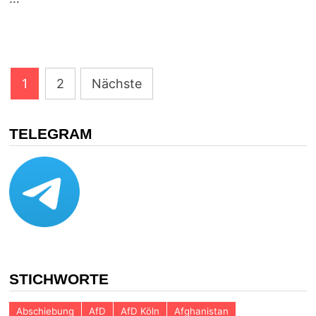
Seitennummerierung
1
2
Nächste
der
Beiträge
TELEGRAM
STICHWORTE
Abschiebung
AfD
AfD Köln
Afghanistan