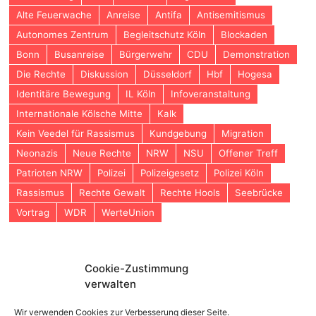
Alte Feuerwache
Anreise
Antifa
Antisemitismus
Autonomes Zentrum
Begleitschutz Köln
Blockaden
Bonn
Busanreise
Bürgerwehr
CDU
Demonstration
Die Rechte
Diskussion
Düsseldorf
Hbf
Hogesa
Identitäre Bewegung
IL Köln
Infoveranstaltung
Internationale Kölsche Mitte
Kalk
Kein Veedel für Rassismus
Kundgebung
Migration
Neonazis
Neue Rechte
NRW
NSU
Offener Treff
Patrioten NRW
Polizei
Polizeigesetz
Polizei Köln
Rassismus
Rechte Gewalt
Rechte Hools
Seebrücke
Vortrag
WDR
WerteUnion
Cookie-Zustimmung
ARCHIV
verwalten
Archiv
Wir verwenden Cookies zur Verbesserung dieser Seite.