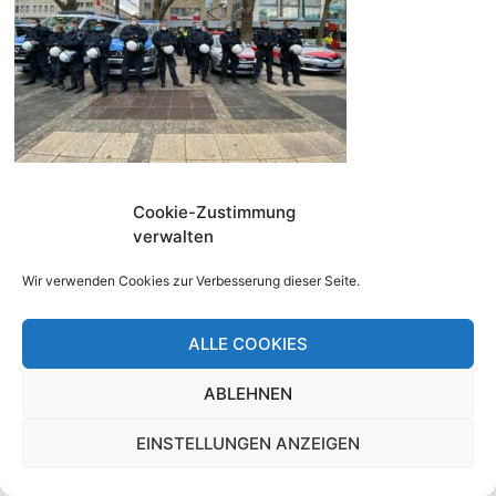
Cookie-Zustimmung
verwalten
Copyright © 2026
Köln gegen Rechts
. Mit Stolz
Wir verwenden Cookies zur Verbesserung dieser Seite.
präsentiert von
WordPress
und
Bam
.
ALLE COOKIES
ABLEHNEN
EINSTELLUNGEN ANZEIGEN